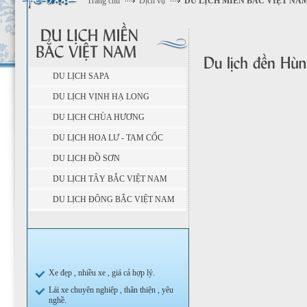
Trang chủ
Dịch vụ
DU LỊCH MIỀN BẮC VIỆT NA
DU LỊCH SAPA
DU LỊCH VỊNH HẠ LONG
DU LỊCH CHÙA HƯƠNG
DU LỊCH HOA LƯ - TAM CỐC
DU LỊCH ĐỒ SƠN
DU LỊCH TÂY BẮC VIỆT NAM
DU LỊCH ĐÔNG BẮC VIỆT NAM
Xe đẹp , nhiều xe , giá cả hợp lý.
Lái xe chuyên nghiệp , thân thiện , yêu
nghề.