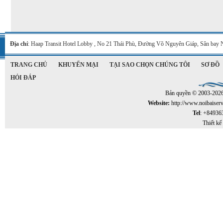
Địa chỉ
: Haap Transit Hotel Lobby , No 21 Thái Phù, Đường Võ Nguyên Giáp, Sân bay 
TRANG CHỦ
KHUYẾN MẠI
TẠI SAO CHỌN CHÚNG TÔI
SƠ ĐỒ
HỎI ĐÁP
Bản quyền © 2003-202
Website:
http://www.noibaiser
Tel
: +84936
Thiết kế 