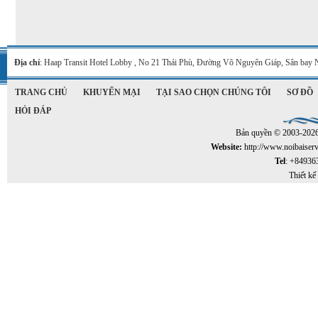
Địa chỉ
: Haap Transit Hotel Lobby , No 21 Thái Phù, Đường Võ Nguyên Giáp, Sân bay 
TRANG CHỦ
KHUYẾN MẠI
TẠI SAO CHỌN CHÚNG TÔI
SƠ ĐỒ
HỎI ĐÁP
Bản quyền © 2003-202
Website:
http://www.noibaiser
Tel
: +84936
Thiết kế 