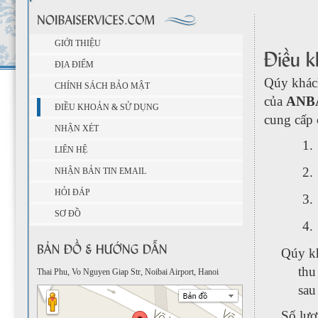
GIỚI THIỆU
ĐỊA ĐIỂM
Qúy khách
CHÍNH SÁCH BẢO MẬT
của
ANBA
ĐIỀU KHOẢN & SỬ DỤNG
cung cấp c
NHẬN XÉT
1.
LIÊN HỆ
2.
NHẬN BẢN TIN EMAIL
HỎI ĐÁP
3.
SƠ ĐỒ
4.
Qúy kh
thu
Thai Phu, Vo Nguyen Giap Str, Noibai Airport, Hanoi
sau
Số lượ