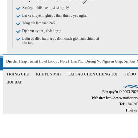
Xe đẹp , nhiều xe , giá cả hợp lý.
Lái xe chuyên nghiệp , thân thiện , yêu nghề.
Tổng đài làm việc 24/7
Dịch vụ uy tín , chất lượng
Luôn có điều hành trực đón khách giờ hành chính tại
sân bay.
Địa chỉ
: Haap Transit Hotel Lobby , No 21 Thái Phù, Đường Võ Nguyên Giáp, Sân bay 
TRANG CHỦ
KHUYẾN MẠI
TẠI SAO CHỌN CHÚNG TÔI
SƠ ĐỒ
HỎI ĐÁP
Bản quyền © 2003-202
Website:
http://www.noibaiser
Tel
: +84936
Thiết kế 