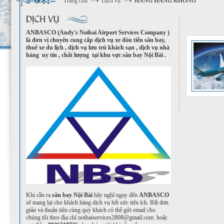
Trang chủ
Dịch vụ
HÃNG HÀNG KHÔNG
ANBASCO (Andy's Noibai Airport Services Company )
là đơn vị chuyên cung cấp dịch vụ xe đón tiễn sân bay,
thuê xe du lịch , dịch vụ lưu trú khách sạn , dịch vụ nhà
hàng uy tín , chất lượng tại khu vực sân bay Nội Bài .
Khi cần ra
sân bay Nội Bài
hãy nghĩ ngay đến
ANBAS
CO
sẽ mang lại cho khách hàng dịch vụ hết sức tiện ích. Rất đơn
giản và thuận tiện cùng quý khách có thể gửi email cho
chúng tôi theo địa chỉ noibaiservices2808@gmail.com
hoặc