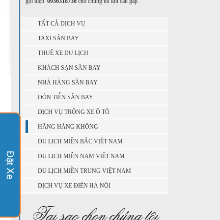
gọi điện
0936318736
cho chúng tôi khi cần gấp.
TẤT CẢ DỊCH VỤ
TAXI SÂN BAY
THUÊ XE DU LỊCH
KHÁCH SẠN SÂN BAY
NHÀ HÀNG SÂN BAY
ĐÓN TIỄN SÂN BAY
DỊCH VỤ TRÔNG XE Ô TÔ
HÃNG HÀNG KHÔNG
DU LỊCH MIỀN BẮC VIỆT NAM
DU LỊCH MIỀN NAM VIỆT NAM
DU LỊCH MIỀN TRUNG VIỆT NAM
DỊCH VỤ XE ĐIÊN HÀ NỘI