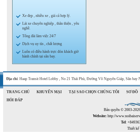
Xe đẹp , nhiều xe , giá cả hợp lý.
Lái xe chuyên nghiệp , thân thiện , yêu
nghề.
Tổng đài làm việc 24/7
Dịch vụ uy tín , chất lượng
Luôn có điều hành trực đón khách giờ
hành chính tại sân bay.
Địa chỉ
: Haap Transit Hotel Lobby , No 21 Thái Phù, Đường Võ Nguyên Giáp, Sân bay 
TRANG CHỦ
KHUYẾN MẠI
TẠI SAO CHỌN CHÚNG TÔI
SƠ ĐỒ
HỎI ĐÁP
Bản quyền © 2003-202
Website:
http://www.noibaiser
Tel
: +84936
Thiết kế 