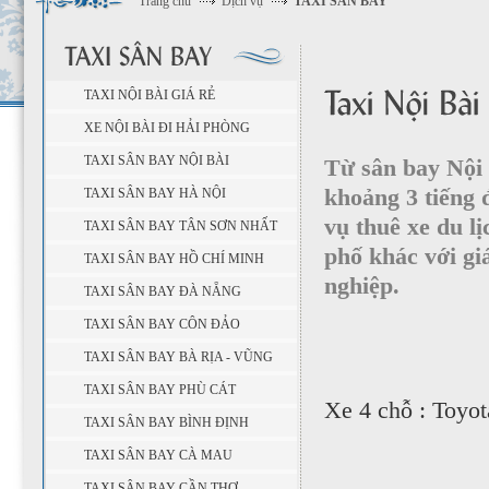
Trang chủ
Dịch vụ
TAXI SÂN BAY
TAXI NỘI BÀI GIÁ RẺ
XE NỘI BÀI ĐI HẢI PHÒNG
TAXI SÂN BAY NỘI BÀI
Từ sân bay Nội
khoảng 3 tiếng 
TAXI SÂN BAY HÀ NỘI
vụ thuê xe du lị
TAXI SÂN BAY TÂN SƠN NHẤT
phố khác với giá
TAXI SÂN BAY HỒ CHÍ MINH
nghiệp.
TAXI SÂN BAY ĐÀ NẴNG
TAXI SÂN BAY CÔN ĐẢO
TAXI SÂN BAY BÀ RỊA - VŨNG
TÀU
TAXI SÂN BAY PHÙ CÁT
Xe 4 chỗ : Toyot
TAXI SÂN BAY BÌNH ĐỊNH
TAXI SÂN BAY CÀ MAU
TAXI SÂN BAY CẦN THƠ