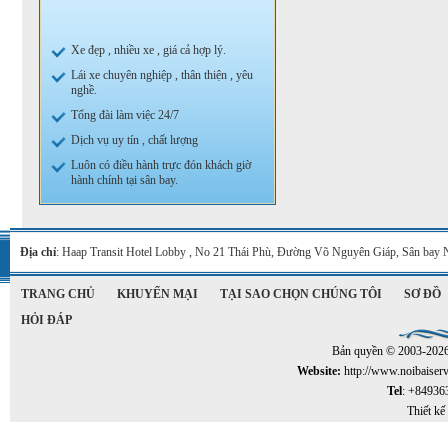
Xe đẹp , nhiều xe , giá cả hợp lý.
Lái xe chuyên nghiệp , thân thiện , yêu
nghề.
Tổng đài làm việc 24/7
Dịch vụ uy tín , chất lượng
Luôn có điều hành trực đón khách giờ
hành chính tại sân bay.
Địa chỉ
: Haap Transit Hotel Lobby , No 21 Thái Phù, Đường Võ Nguyên Giáp, Sân bay 
TRANG CHỦ
KHUYẾN MẠI
TẠI SAO CHỌN CHÚNG TÔI
SƠ ĐỒ
HỎI ĐÁP
Bản quyền © 2003-202
Website:
http://www.noibaiser
Tel
: +84936
Thiết kế 