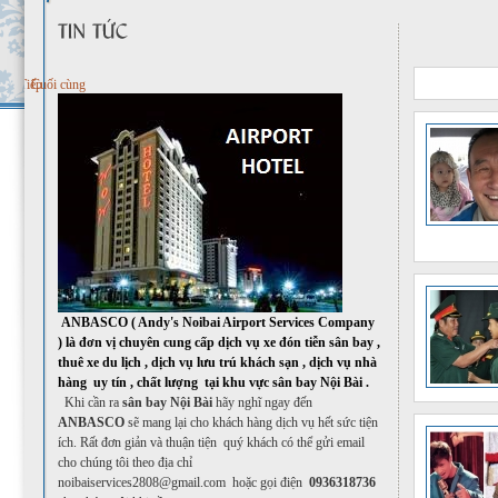
Tiếp
Cuối cùng
ANBASCO ( Andy's Noibai Airport Services Company
) là đơn vị chuyên cung cấp dịch vụ xe đón tiễn sân bay ,
thuê xe du lịch , dịch vụ lưu trú khách sạn , dịch vụ nhà
hàng uy tín , chất lượng tại khu vực sân bay Nội Bài .
Khi cần ra
sân bay Nội Bài
hãy nghĩ ngay đến
ANBAS
CO
sẽ mang lại cho khách hàng dịch vụ hết sức tiện
ích. Rất đơn giản và thuận tiện quý khách có thể gửi email
cho chúng tôi theo địa chỉ
noibaiservices2808@gmail.com
hoặc gọi điện
0936318736