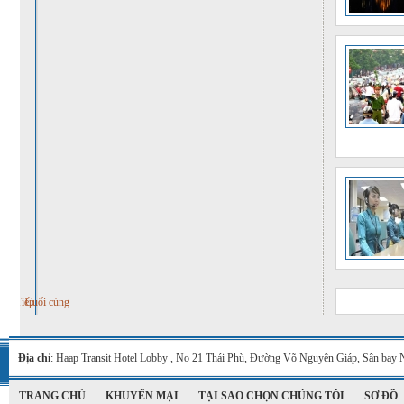
Tiếp
Cuối cùng
Địa chỉ
: Haap Transit Hotel Lobby , No 21 Thái Phù, Đường Võ Nguyên Giáp, Sân bay 
TRANG CHỦ
KHUYẾN MẠI
TẠI SAO CHỌN CHÚNG TÔI
SƠ ĐỒ