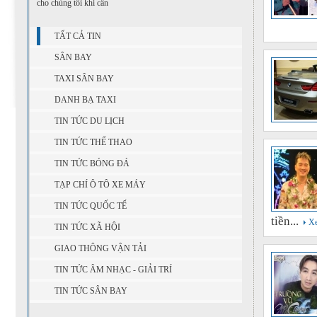
cho chúng tôi khi cần
TẤT CẢ TIN
SÂN BAY
TAXI SÂN BAY
DANH BẠ TAXI
TIN TỨC DU LỊCH
TIN TỨC THỂ THAO
TIN TỨC BÓNG ĐÁ
TẠP CHÍ Ô TÔ XE MÁY
TIN TỨC QUỐC TẾ
tiền...
X
TIN TỨC XÃ HỘI
GIAO THÔNG VẬN TẢI
TIN TỨC ÂM NHẠC - GIẢI TRÍ
TIN TỨC SÂN BAY