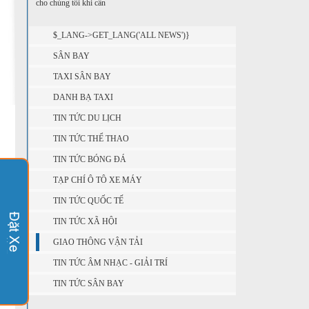
cho chúng tôi khi cần
$_LANG->GET_LANG('ALL NEWS')}
SÂN BAY
TAXI SÂN BAY
DANH BẠ TAXI
TIN TỨC DU LỊCH
TIN TỨC THỂ THAO
TIN TỨC BÓNG ĐÁ
TẠP CHÍ Ô TÔ XE MÁY
TIN TỨC QUỐC TẾ
TIN TỨC XÃ HỘI
GIAO THÔNG VẬN TẢI
TIN TỨC ÂM NHẠC - GIẢI TRÍ
TIN TỨC SÂN BAY