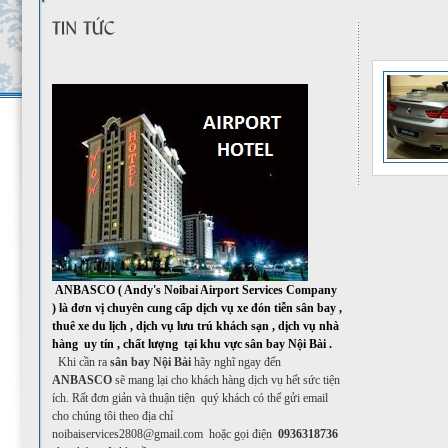
ANBASCO ( Andy's Noibai Airport Services Company
) là đơn vị chuyên cung cấp dịch vụ xe đón tiễn sân bay ,
thuê xe du lịch , dịch vụ lưu trú khách sạn , dịch vụ nhà
hàng uy tín , chất lượng tại khu vực sân bay Nội Bài .
Khi cần ra
sân bay Nội Bài
hãy nghĩ ngay đến
ANBAS
CO
sẽ mang lại cho khách hàng dịch vụ hết sức tiện
ích. Rất đơn giản và thuận tiện quý khách có thể gửi email
cho chúng tôi theo địa chỉ
noibaiservices2808@gmail.com
hoặc gọi điện
0936318736