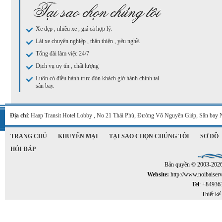
Xe đẹp , nhiều xe , giá cả hợp lý.
Lái xe chuyên nghiệp , thân thiện , yêu nghề.
Tổng đài làm việc 24/7
Dịch vụ uy tín , chất lượng
Luôn có điều hành trực đón khách giờ hành chính tại
sân bay.
Địa chỉ
: Haap Transit Hotel Lobby , No 21 Thái Phù, Đường Võ Nguyên Giáp, Sân bay 
TRANG CHỦ
KHUYẾN MẠI
TẠI SAO CHỌN CHÚNG TÔI
SƠ ĐỒ
HỎI ĐÁP
Bản quyền © 2003-202
Website:
http://www.noibaiser
Tel
: +84936
Thiết kế 