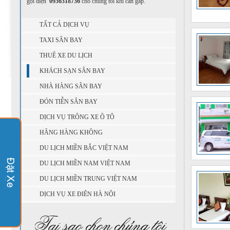
gọi điện
0936318736
cho chúng tôi khi cần gấp.
TẤT CẢ DỊCH VỤ
TAXI SÂN BAY
THUÊ XE DU LỊCH
KHÁCH SẠN SÂN BAY
NHÀ HÀNG SÂN BAY
ĐÓN TIỄN SÂN BAY
DỊCH VỤ TRÔNG XE Ô TÔ
HÃNG HÀNG KHÔNG
DU LỊCH MIỀN BẮC VIỆT NAM
DU LỊCH MIỀN NAM VIỆT NAM
DU LỊCH MIỀN TRUNG VIỆT NAM
DỊCH VỤ XE ĐIÊN HÀ NỘI