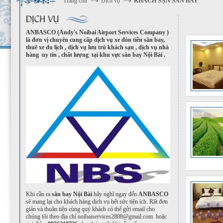
Trang chủ
Dịch vụ
KHÁCH SẠN SÂN BAY
ANBASCO (Andy's Noibai Airport Services Company )
là đơn vị chuyên cung cấp dịch vụ xe đón tiễn sân bay,
thuê xe du lịch , dịch vụ lưu trú khách sạn , dịch vụ nhà
hàng uy tín , chất lượng tại khu vực sân bay Nội Bài .
Khi cần ra
sân bay Nội Bài
hãy nghĩ ngay đến
ANBAS
CO
sẽ mang lại cho khách hàng dịch vụ hết sức tiện ích. Rất đơn
giản và thuận tiện cùng quý khách có thể gửi email cho
chúng tôi theo địa chỉ noibaiservices2808@gmail.com
hoặc