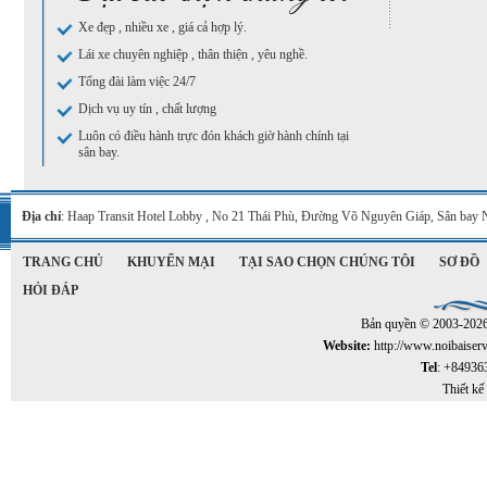
Xe đẹp , nhiều xe , giá cả hợp lý.
Lái xe chuyên nghiệp , thân thiện , yêu nghề.
Tổng đài làm việc 24/7
Dịch vụ uy tín , chất lượng
Luôn có điều hành trực đón khách giờ hành chính tại
sân bay.
Địa chỉ
: Haap Transit Hotel Lobby , No 21 Thái Phù, Đường Võ Nguyên Giáp, Sân bay 
TRANG CHỦ
KHUYẾN MẠI
TẠI SAO CHỌN CHÚNG TÔI
SƠ ĐỒ
HỎI ĐÁP
Bản quyền © 2003-202
Website:
http://www.noibaiser
Tel
: +84936
Thiết kế 