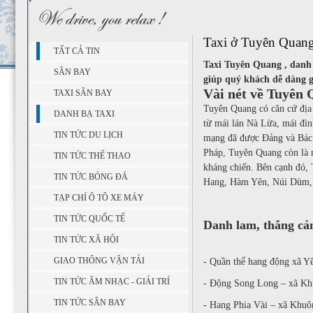
Taxi ở Tuyên Quan
TẤT CẢ TIN
Taxi Tuyên Quang , danh 
SÂN BAY
giúp quý khách dễ dàng 
Vài nét về Tuyên
TAXI SÂN BAY
Tuyên Quang có căn cứ địa
DANH BẠ TAXI
từ mái lán Nà Lừa, mái đìn
TIN TỨC DU LỊCH
mạng đã được Đảng và Bác H
Pháp, Tuyên Quang còn là 
TIN TỨC THỂ THAO
kháng chiến. Bên cạnh đó, 
TIN TỨC BÓNG ĐÁ
Hang, Hàm Yên, Núi Dùm,
TẠP CHÍ Ô TÔ XE MÁY
TIN TỨC QUỐC TẾ
Danh lam, thắng c
TIN TỨC XÃ HỘI
GIAO THÔNG VẬN TẢI
- Quần thể hang động xã Y
TIN TỨC ÂM NHẠC - GIẢI TRÍ
- Động Song Long – xã Kh
TIN TỨC SÂN BAY
- Hang Phia Vài – xã Khuô