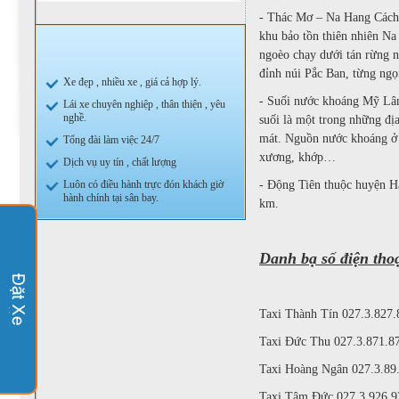
- Thác Mơ – Na Hang Cách
khu bảo tồn thiên nhiên Na
ngoèo chạy dưới tán rừng n
đỉnh núi Pắc Ban, từng ngọ
Xe đẹp , nhiều xe , giá cả hợp lý.
- Suối nước khoáng Mỹ Lâ
Lái xe chuyên nghiệp , thân thiện , yêu
nghề.
suối là một trong những đị
mát. Nguồn nước khoáng ở đâ
Tổng đài làm việc 24/7
xương, khớp…
Dịch vụ uy tín , chất lượng
- Động Tiên thuộc huyện 
Luôn có điều hành trực đón khách giờ
hành chính tại sân bay.
km.
Danh bạ số điện tho
Taxi Thành Tín
027.3.827.
Taxi Đức Thu
027.3.871.8
Taxi Hoàng Ngân
027.3.89
Taxi Tâm Đức
027.3.926.9