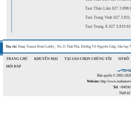
Taxi Thảo Lâm
027.3.898.
Taxi Trang Vinh
027.3.811
Taxi Trung Á
027.3.819.81
Địa chỉ
: Haap Transit Hotel Lobby , No 21 Thái Phù, Đường Võ Nguyên Giáp, Sân bay 
TRANG CHỦ
KHUYẾN MẠI
TẠI SAO CHỌN CHÚNG TÔI
SƠ ĐỒ
HỎI ĐÁP
Bản quyền © 2003-202
Website:
http://www.noibaiser
Tel
: +84936
Thiết kế 