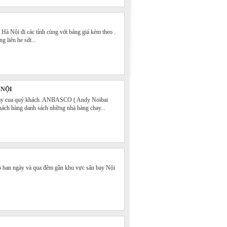
 Nội đi các tỉnh cùng với bảng giá kèm theo .
ng liên he sdt...
 NỘI
hay cua quý khách. ANBASCO ( Andy Noibai
hách hàng danh sách những nhà hàng chay...
ô ban ngày và qua đêm gần khu vực sân bay Nội