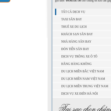
gọi điện
0936318736
cho chúng tôi khi cần gấ
TẤT CẢ DỊCH VỤ
TAXI SÂN BAY
THUÊ XE DU LỊCH
KHÁCH SẠN SÂN BAY
NHÀ HÀNG SÂN BAY
ĐÓN TIỄN SÂN BAY
DỊCH VỤ TRÔNG XE Ô TÔ
HÃNG HÀNG KHÔNG
DU LỊCH MIỀN BẮC VIỆT NAM
DU LỊCH MIỀN NAM VIỆT NAM
DU LỊCH MIỀN TRUNG VIỆT NAM
DỊCH VỤ XE ĐIÊN HÀ NỘI