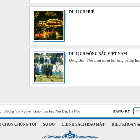
DU LỊCH HUẾ
DU LỊCH ĐÔNG BẮC VIỆT NAM
Đông Bắc - Nơi thiên nhiên ban tặng vẻ đẹp hùn
Phù, Đường Võ Nguyên Giáp, Sân bay Nội Bài, Hà Nội
ĐĂNG KÝ
O CHỌN CHÚNG TÔI
SƠ ĐỒ
CHÍNH SÁCH BẢO MẬT
ĐIỀU KHOẢN &