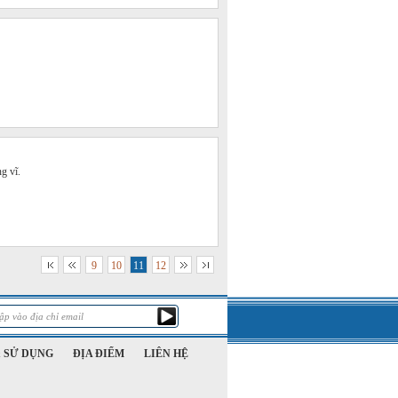
g vĩ.
9
10
11
12
 SỬ DỤNG
ĐỊA ĐIỂM
LIÊN HỆ