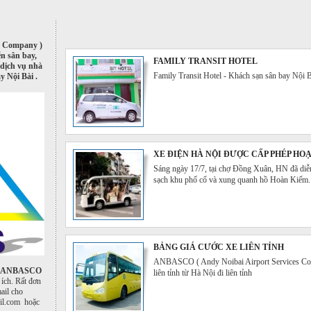
s Company )
ễn sân bay,
FAMILY TRANSIT HOTEL
, dịch vụ nhà
Family Transit Hotel - Khách sạn sân bay Nội B
y Nội Bài .
XE ĐIỆN HÀ NỘI ĐƯỢC CẤP PHÉP HO
Sáng ngày 17/7, tại chợ Đồng Xuân, HN đã diễn
sạch khu phố cổ và xung quanh hồ Hoàn Kiếm. Đâ
BẢNG GIÁ CƯỚC XE LIÊN TỈNH
ANBASCO ( Andy Noibai Airport Services Comp
ANBAS
CO
liên tỉnh từ Hà Nội đi liên tỉnh
 ích. Rất đơn
ail cho
ail.com
hoặc