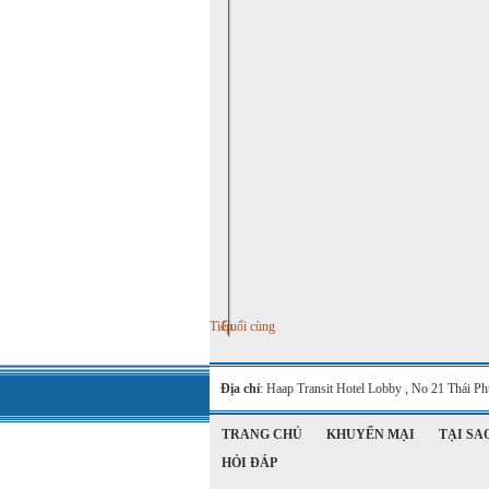
Đầu tiên
Trước
Tiếp
Cuối cùng
Địa chỉ
: Haap Transit Hotel Lobby , No 21 Thái 
TRANG CHỦ
KHUYẾN MẠI
TẠI SA
HỎI ĐÁP