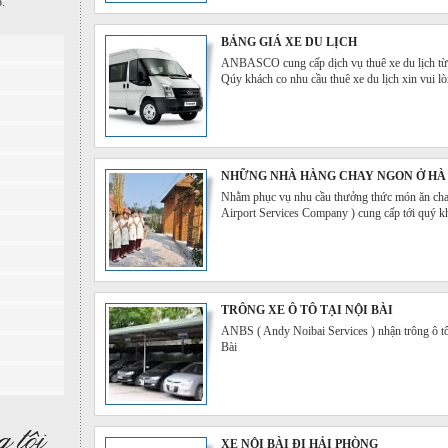
p.
BẢNG GIÁ XE DU LỊCH
ANBASCO cung cấp dịch vụ thuê xe du lịch từ Hà
Qúy khách co nhu cầu thuê xe du lịch xin vui lò
NHỮNG NHÀ HÀNG CHAY NGON Ở HÀ
Nhằm phục vụ nhu cầu thưởng thức món ăn c
Airport Services Company ) cung cấp tới quý k
TRÔNG XE Ô TÔ TẠI NỘI BÀI
ANBS ( Andy Noibai Services ) nhận trông ô t
Bài
XE NỘI BÀI ĐI HẢI PHÒNG