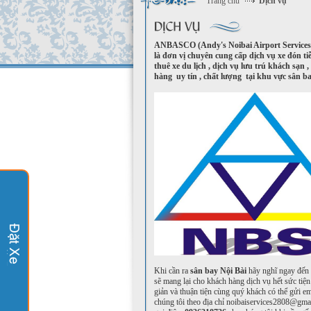
Trang chủ
Dịch vụ
ANBASCO (Andy's Noibai Airport Service
là đơn vị chuyên cung cấp dịch vụ xe đón ti
thuê xe du lịch , dịch vụ lưu trú khách sạn 
hàng uy tín , chất lượng tại khu vực sân ba
Khi cần ra
sân bay Nội Bài
hãy nghĩ ngay đến
sẽ mang lại cho khách hàng dịch vụ hết sức tiện
giản và thuận tiện cùng quý khách có thể gửi em
chúng tôi theo địa chỉ noibaiservices2808@gm