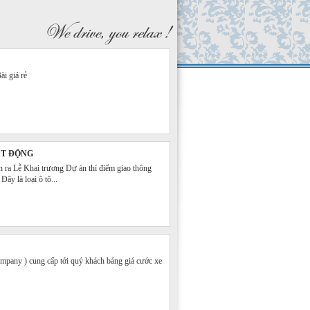
ài giá rẻ
ẠT ĐỘNG
 ra Lễ Khai trương Dự án thí điểm giao thông
y là loại ô tô...
any ) cung cấp tới quý khách bảng giá cước xe