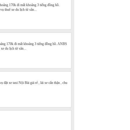
hoảng 170k đi mất khoảng 3 tiếng đồng hồ.
 thuê xe du lịch từ sân...
oảng 170k đi mất khoảng 3 tiếng đồng hồ. ANBS
xe du lịch từ sân...
đặt xe taxi Nội Bài giá rẻ , lái xe cẩn thận , chu