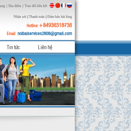
dụng
|
Địa điểm
|
Trao đổi liên kết
Nhận xét
||
Thanh toán
||
Đảm bảo hài lòng
+84936318736
Hotline:
noibaiservices2808@gmail.com
Email:
Tin tức
Liên hệ