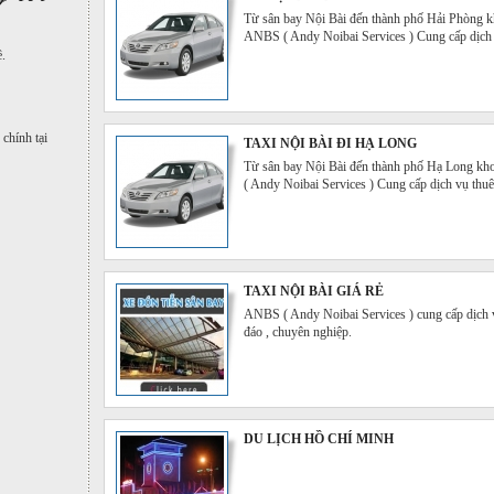
Từ sân bay Nội Bài đến thành phố Hải Phòng k
ANBS ( Andy Noibai Services ) Cung cấp dịch vụ
ề.
chính tại
TAXI NỘI BÀI ĐI HẠ LONG
Từ sân bay Nội Bài đến thành phố Hạ Long kh
( Andy Noibai Services ) Cung cấp dịch vụ thuê 
TAXI NỘI BÀI GIÁ RẺ
ANBS ( Andy Noibai Services ) cung cấp dịch vụ 
đáo , chuyên nghiệp.
DU LỊCH HỒ CHÍ MINH