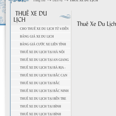
Trang chủ
Dịch vụ
THUÊ XE DU LỊCH
CHO THUÊ XE DU LỊCH TỪ 4 ĐẾN
45 CHỖ
BẢNG GIÁ XE DU LỊCH
BẢNG GIÁ CƯỚC XE LIÊN TỈNH
THUÊ XE DU LỊCH TẠI HÀ NỘI
THUÊ XE DU LỊCH TẠI AN GIANG
THUÊ XE DU LỊCH TẠI BÀ RỊA -
VŨNG TÀU
THUÊ XE DU LỊCH TẠI BẮC CẠN
THUÊ XE DU LỊCH TẠI BẮC
GIANG
THUÊ XE DU LỊCH TẠI BẮC NINH
THUÊ XE DU LỊCH TẠI BẾN TRE
THUÊ XE DU LỊCH TẠI BÌNH
DƯƠNG
THUÊ XE DU LỊCH TẠI BÌNH