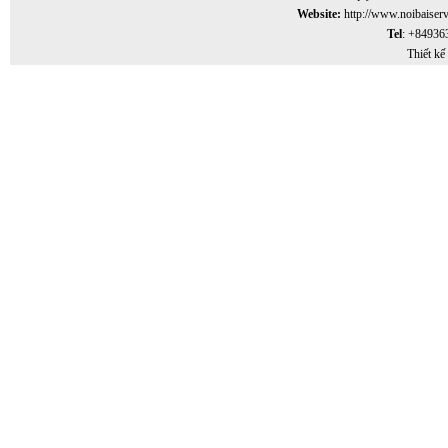
Website:
http://www.noibaiser
Tel
: +84936
Thiết kế 