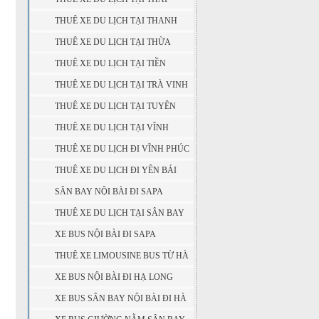
NGUYÊN
THUÊ XE DU LỊCH TẠI THANH
HÓA
THUÊ XE DU LỊCH TẠI THỪA
THIÊN - HUẾ
THUÊ XE DU LỊCH TẠI TIỀN
GIANG
THUÊ XE DU LỊCH TẠI TRÀ VINH
THUÊ XE DU LỊCH TẠI TUYÊN
QUANG
THUÊ XE DU LỊCH TẠI VĨNH
LONG
THUÊ XE DU LỊCH ĐI VĨNH PHÚC
THUÊ XE DU LỊCH ĐI YÊN BÁI
SÂN BAY NỘI BÀI ĐI SAPA
THUÊ XE DU LỊCH TẠI SÂN BAY
NỘI BÀI
XE BUS NỘI BÀI ĐI SAPA
THUÊ XE LIMOUSINE BUS TỪ HÀ
NỘI ( SÂN BAY NỘI BÀI ) ĐI SAPA
XE BUS NỘI BÀI ĐI HẠ LONG
XE BUS SÂN BAY NỘI BÀI ĐI HÀ
GIANG