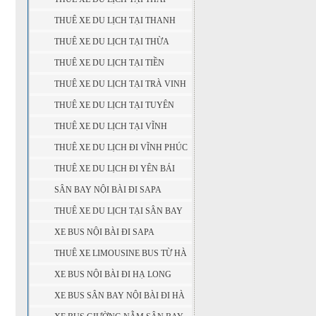
NGUYÊN
THUÊ XE DU LỊCH TẠI THANH
HÓA
THUÊ XE DU LỊCH TẠI THỪA
THIÊN - HUẾ
THUÊ XE DU LỊCH TẠI TIỀN
GIANG
THUÊ XE DU LỊCH TẠI TRÀ VINH
THUÊ XE DU LỊCH TẠI TUYÊN
QUANG
THUÊ XE DU LỊCH TẠI VĨNH
LONG
THUÊ XE DU LỊCH ĐI VĨNH PHÚC
THUÊ XE DU LỊCH ĐI YÊN BÁI
SÂN BAY NỘI BÀI ĐI SAPA
THUÊ XE DU LỊCH TẠI SÂN BAY
NỘI BÀI
XE BUS NỘI BÀI ĐI SAPA
THUÊ XE LIMOUSINE BUS TỪ HÀ
NỘI ( SÂN BAY NỘI BÀI ) ĐI SAPA
XE BUS NỘI BÀI ĐI HẠ LONG
XE BUS SÂN BAY NỘI BÀI ĐI HÀ
GIANG