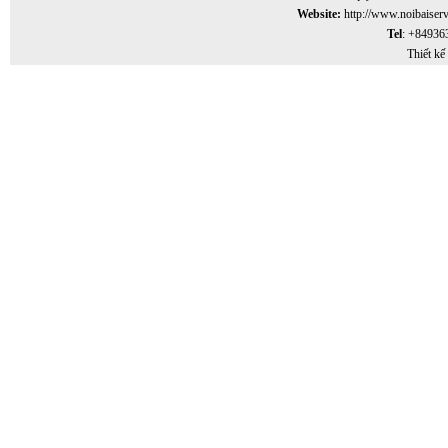
Website:
http://www.noibaiser
Tel
: +84936
Thiết kế 