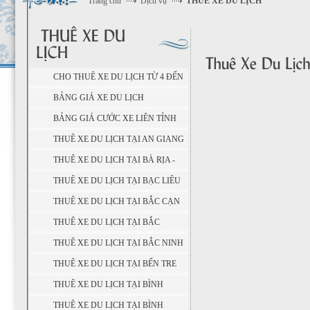
Trang chủ
Dịch vụ
THUÊ XE DU LỊCH
CHO THUÊ XE DU LỊCH TỪ 4 ĐẾN
45 CHỖ
BẢNG GIÁ XE DU LỊCH
BẢNG GIÁ CƯỚC XE LIÊN TỈNH
THUÊ XE DU LỊCH TẠI AN GIANG
THUÊ XE DU LỊCH TẠI BÀ RỊA -
VŨNG TÀU
THUÊ XE DU LỊCH TẠI BẠC LIÊU
THUÊ XE DU LỊCH TẠI BẮC CẠN
THUÊ XE DU LỊCH TẠI BẮC
GIANG
THUÊ XE DU LỊCH TẠI BẮC NINH
THUÊ XE DU LỊCH TẠI BẾN TRE
THUÊ XE DU LỊCH TẠI BÌNH
DƯƠNG
THUÊ XE DU LỊCH TẠI BÌNH