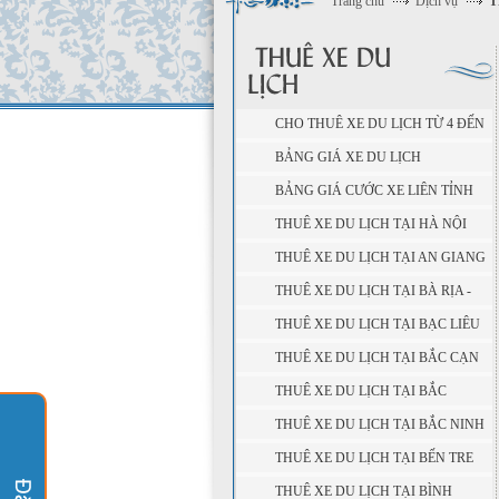
Trang chủ
Dịch vụ
T
CHO THUÊ XE DU LỊCH TỪ 4 ĐẾN
45 CHỖ
BẢNG GIÁ XE DU LỊCH
BẢNG GIÁ CƯỚC XE LIÊN TỈNH
THUÊ XE DU LỊCH TẠI HÀ NỘI
THUÊ XE DU LỊCH TẠI AN GIANG
THUÊ XE DU LỊCH TẠI BÀ RỊA -
VŨNG TÀU
THUÊ XE DU LỊCH TẠI BẠC LIÊU
THUÊ XE DU LỊCH TẠI BẮC CẠN
THUÊ XE DU LỊCH TẠI BẮC
GIANG
THUÊ XE DU LỊCH TẠI BẮC NINH
THUÊ XE DU LỊCH TẠI BẾN TRE
THUÊ XE DU LỊCH TẠI BÌNH