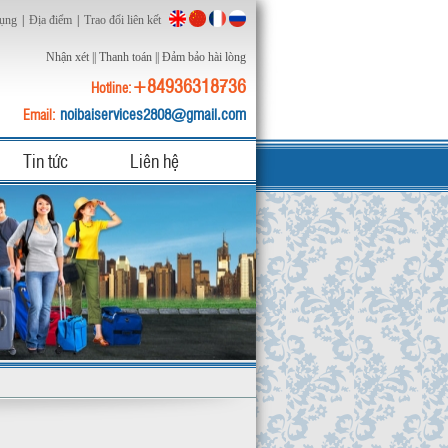
dụng
|
Địa điểm
|
Trao đổi liên kết
Nhận xét
||
Thanh toán
||
Đảm bảo hài lòng
+84936318736
Hotline:
noibaiservices2808@gmail.com
Email:
Tin tức
Liên hệ