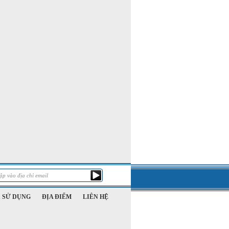
 SỬ DỤNG
ĐỊA ĐIỂM
LIÊN HỆ