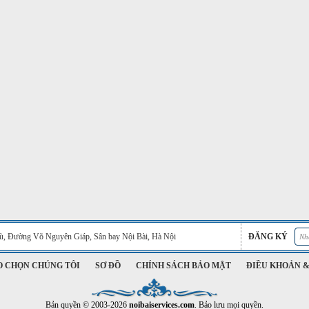
Phù, Đường Võ Nguyên Giáp, Sân bay Nội Bài, Hà Nội
ĐĂNG KÝ
O CHỌN CHÚNG TÔI
SƠ ĐỒ
CHÍNH SÁCH BẢO MẬT
ĐIỀU KHOẢN &
Bản quyền © 2003-2026
noibaiservices.com
. Bảo lưu mọi quyền.