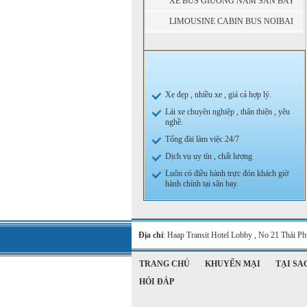
XE BUS GIƯỜNG NẰM SÂN BAY
NỘI BÀI ĐI SAPA
LIMOUSINE CABIN BUS NOIBAI
ĐI SAPA
Xe đẹp , nhiều xe , giá cả hợp lý.
Lái xe chuyên nghiệp , thân thiện , yêu
nghề.
Tổng đài làm việc 24/7
Dịch vụ uy tín , chất lượng
Luôn có điều hành trực đón khách giờ
hành chính tại sân bay.
Địa chỉ
: Haap Transit Hotel Lobby , No 21 Thái 
TRANG CHỦ
KHUYẾN MẠI
TẠI SA
HỎI ĐÁP