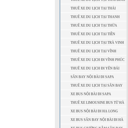
THUÊ XE DU LỊCH TẠI THÁI
NGUYÊN
THUÊ XE DU LỊCH TẠI THANH
HÓA
THUÊ XE DU LỊCH TẠI THỪA
THIÊN - HUẾ
THUÊ XE DU LỊCH TẠI TIỀN
GIANG
THUÊ XE DU LỊCH TẠI TRÀ VINH
THUÊ XE DU LỊCH TẠI VĨNH
LONG
THUÊ XE DU LỊCH ĐI VĨNH PHÚC
THUÊ XE DU LỊCH ĐI YÊN BÁI
SÂN BAY NỘI BÀI ĐI SAPA
THUÊ XE DU LỊCH TẠI SÂN BAY
NỘI BÀI
XE BUS NỘI BÀI ĐI SAPA
THUÊ XE LIMOUSINE BUS TỪ HÀ
NỘI ( SÂN BAY NỘI BÀI ) ĐI SAPA
XE BUS NỘI BÀI ĐI HẠ LONG
XE BUS SÂN BAY NỘI BÀI ĐI HÀ
GIANG