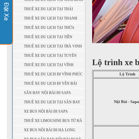
THUÊ XE DU LỊCH TẠI THÁI
NGUYÊN
THUÊ XE DU LỊCH TẠI THANH
HÓA
THUÊ XE DU LỊCH TẠI THỪA
THIÊN - HUẾ
THUÊ XE DU LỊCH TẠI TIỀN
GIANG
THUÊ XE DU LỊCH TẠI TRÀ VINH
THUÊ XE DU LỊCH TẠI TUYÊN
Lộ trình xe 
QUANG
THUÊ XE DU LỊCH TẠI VĨNH
LONG
Lộ Trình
THUÊ XE DU LỊCH ĐI VĨNH PHÚC
THUÊ XE DU LỊCH ĐI YÊN BÁI
SÂN BAY NỘI BÀI ĐI SAPA
Nội Bài - Sapa
THUÊ XE DU LỊCH TẠI SÂN BAY
NỘI BÀI
XE BUS NỘI BÀI ĐI SAPA
THUÊ XE LIMOUSINE BUS TỪ HÀ
NỘI ( SÂN BAY NỘI BÀI ) ĐI SAPA
XE BUS NỘI BÀI ĐI HẠ LONG