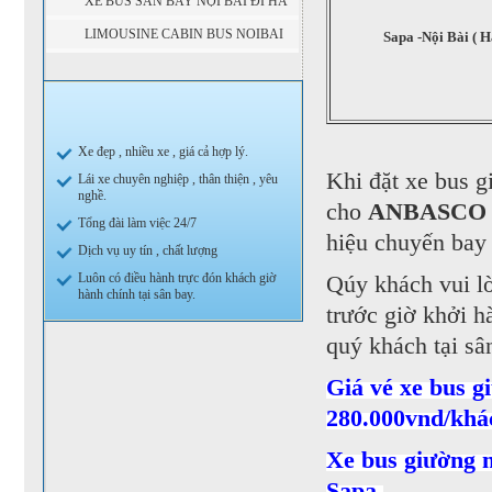
XE BUS SÂN BAY NỘI BÀI ĐI HÀ
GIANG
LIMOUSINE CABIN BUS NOIBAI
Sapa -Nội Bài ( Hà 
ĐI SAPA
Xe đẹp , nhiều xe , giá cả hợp lý.
Khi đặt xe bus 
Lái xe chuyên nghiệp , thân thiện , yêu
nghề.
cho
ANBASCO
Tổng đài làm việc 24/7
hiệu chuyến bay 
Dịch vụ uy tín , chất lượng
Luôn có điều hành trực đón khách giờ
Qúy khách vui lò
hành chính tại sân bay.
trước giờ khởi h
quý khách tại sâ
Giá vé xe bus g
280.000vnd/khác
Xe bus giường n
Sapa