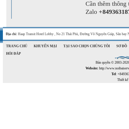
Cần thêm thông t
Zalo
+84936318
Địa chỉ
: Haap Transit Hotel Lobby , No 21 Thái Phù, Đường Võ Nguyên Giáp, Sân bay 
TRANG CHỦ
KHUYẾN MẠI
TẠI SAO CHỌN CHÚNG TÔI
SƠ ĐỒ
HỎI ĐÁP
Bản quyền © 2003-202
Website:
http://www.noibaiser
Tel
: +84936
Thiết kế 