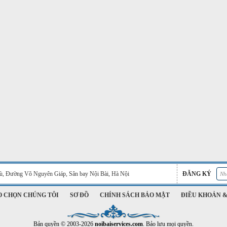
Phù, Đường Võ Nguyên Giáp, Sân bay Nội Bài, Hà Nội
ĐĂNG KÝ
O CHỌN CHÚNG TÔI
SƠ ĐỒ
CHÍNH SÁCH BẢO MẬT
ĐIỀU KHOẢN &
Bản quyền © 2003-2026
noibaiservices.com
. Bảo lưu mọi quyền.