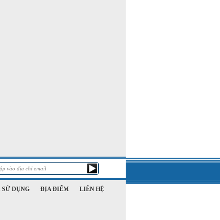
 SỬ DỤNG
ĐỊA ĐIỂM
LIÊN HỆ