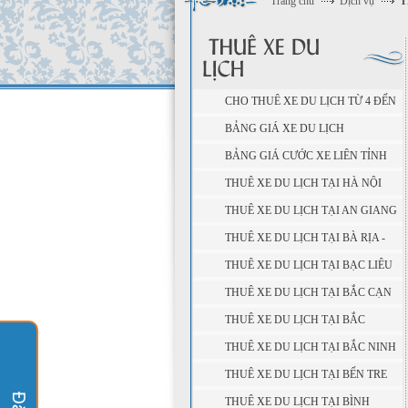
Trang chủ
Dịch vụ
T
CHO THUÊ XE DU LỊCH TỪ 4 ĐẾN
45 CHỖ
BẢNG GIÁ XE DU LỊCH
BẢNG GIÁ CƯỚC XE LIÊN TỈNH
THUÊ XE DU LỊCH TẠI HÀ NỘI
THUÊ XE DU LỊCH TẠI AN GIANG
THUÊ XE DU LỊCH TẠI BÀ RỊA -
VŨNG TÀU
THUÊ XE DU LỊCH TẠI BẠC LIÊU
THUÊ XE DU LỊCH TẠI BẮC CẠN
THUÊ XE DU LỊCH TẠI BẮC
GIANG
THUÊ XE DU LỊCH TẠI BẮC NINH
THUÊ XE DU LỊCH TẠI BẾN TRE
THUÊ XE DU LỊCH TẠI BÌNH