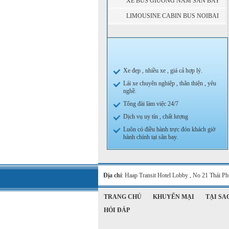
XE BUS GIƯỜNG NẰM SÂN BAY
NỘI BÀI ĐI SAPA
LIMOUSINE CABIN BUS NOIBAI
ĐI SAPA
Xe đẹp , nhiều xe , giá cả hợp lý.
Lái xe chuyên nghiệp , thân thiện , yêu
nghề.
Tổng đài làm việc 24/7
Dịch vụ uy tín , chất lượng
Luôn có điều hành trực đón khách giờ
hành chính tại sân bay.
Địa chỉ
: Haap Transit Hotel Lobby , No 21 Thái 
TRANG CHỦ
KHUYẾN MẠI
TẠI SA
HỎI ĐÁP