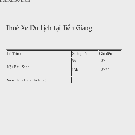
HUÊ XE DU LỊCH
Lộ Trình
Xuât phát
Giờ đến
8h
13h
Nội Bài -Sapa
13h
18h30
Sapa- Nội Bài ( Hà Nội )