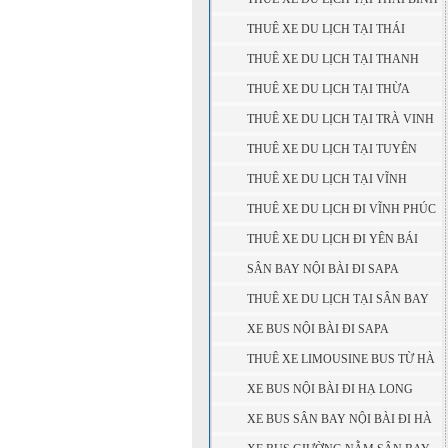
THUÊ XE DU LỊCH TẠI THÁI
NGUYÊN
THUÊ XE DU LỊCH TẠI THANH
HÓA
THUÊ XE DU LỊCH TẠI THỪA
THIÊN - HUẾ
THUÊ XE DU LỊCH TẠI TRÀ VINH
THUÊ XE DU LỊCH TẠI TUYÊN
QUANG
THUÊ XE DU LỊCH TẠI VĨNH
LONG
THUÊ XE DU LỊCH ĐI VĨNH PHÚC
THUÊ XE DU LỊCH ĐI YÊN BÁI
SÂN BAY NỘI BÀI ĐI SAPA
THUÊ XE DU LỊCH TẠI SÂN BAY
NỘI BÀI
XE BUS NỘI BÀI ĐI SAPA
THUÊ XE LIMOUSINE BUS TỪ HÀ
NỘI ( SÂN BAY NỘI BÀI ) ĐI SAPA
XE BUS NỘI BÀI ĐI HẠ LONG
XE BUS SÂN BAY NỘI BÀI ĐI HÀ
GIANG