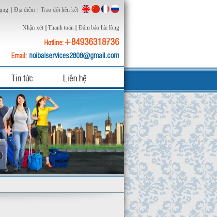
dụng
|
Địa điểm
|
Trao đổi liên kết
Nhận xét
||
Thanh toán
||
Đảm bảo hài lòng
+84936318736
Hotline:
noibaiservices2808@gmail.com
Email:
Tin tức
Liên hệ